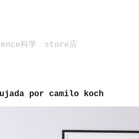
ience科学
store店
ujada por camilo koch