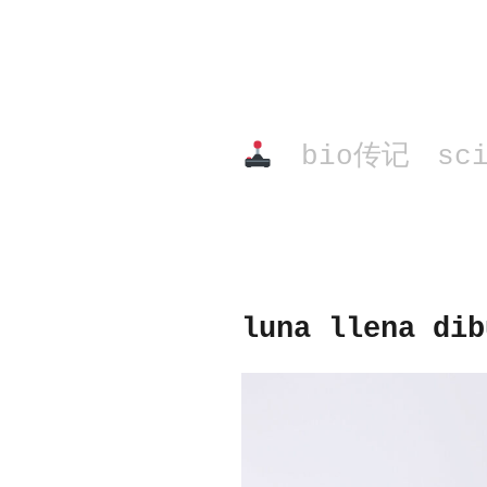
bio传记
sc
luna llena dib