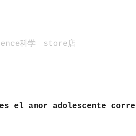
ience科学
store店
es el amor adolescente corre