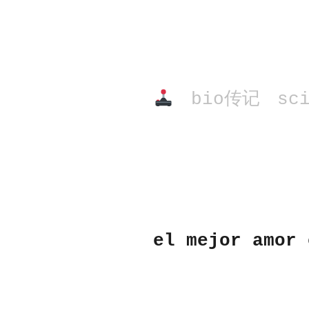
bio传记
sc
el mejor amor 